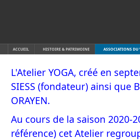
ACCUEIL
HISTOIRE & PATRIMOINE
ASSOCIATIONS DU 
L'Atelier YOGA, créé en sept
SIESS (fondateur) ainsi que
ORAYEN.
Au cours de la saison 2020-2
référence) cet Atelier regrou