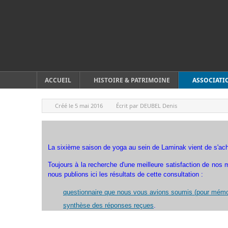
ACCUEIL
HISTOIRE & PATRIMOINE
ASSOCIATI
Créé le
5 mai 2016
Écrit par
DEUBEL Denis
La sixième saison de yoga au sein de Laminak vient de s'achev
Toujours à la recherche d'une meilleure satisfaction de nos
nous publions ici les résultats de cette consultation :
questionnaire que nous vous avions soumis (pour mémo
synthèse des réponses reçues
.