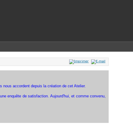
 nous accordent depuis la création de cet Atelier.
'une enquête de satisfaction. Aujourd'hui, et comme convenu,