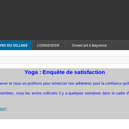
ONS DU VILLAGE
CONNEXION
Street art à Bayonne
Yoga : Enquête de satisfaction
er et nous en profitons pour remercier nos adhérents pour la confiance qu'ils
 membres, nous les avons sollicités il y a quelques semaines dans le cadre d
ire)
;