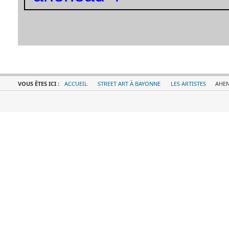
VOUS ÊTES ICI :
ACCUEIL
STREET ART À BAYONNE
LES ARTISTES
AHEN