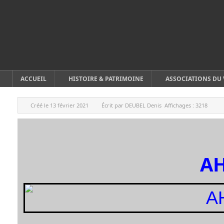
ACCUEIL
HISTOIRE & PATRIMOINE
ASSOCIATIONS DU 
Créé le
13 février 2021
Écrit par
DEUBEL Denis
Affichages :
3218
A