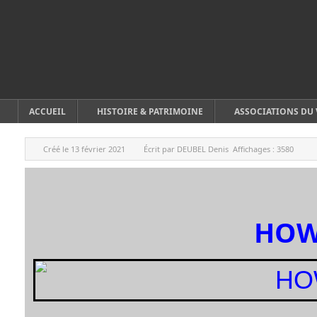
ACCUEIL
HISTOIRE & PATRIMOINE
ASSOCIATIONS DU 
Créé le
13 février 2021
Écrit par
DEUBEL Denis
Affichages :
3580
HOW