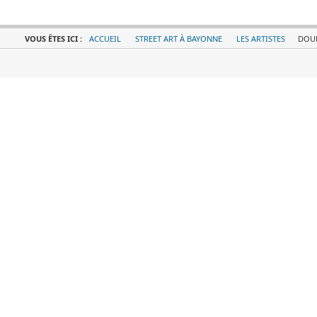
VOUS ÊTES ICI :
ACCUEIL
STREET ART À BAYONNE
LES ARTISTES
DOU