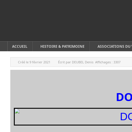
ACCUEIL
HISTOIRE & PATRIMOINE
ASSOCIATIONS DU 
Créé le
9 février 2021
Écrit par
DEUBEL Denis
Affichages :
3307
D