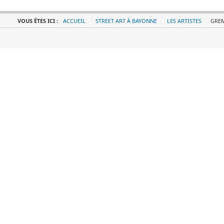
VOUS ÊTES ICI :
ACCUEIL
STREET ART À BAYONNE
LES ARTISTES
GRE