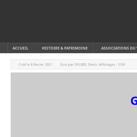
ACCUEIL
HISTOIRE & PATRIMOINE
ASSOCIATIONS DU 
Créé le
8 février 2021
Écrit par
DEUBEL Denis
Affichages :
3195