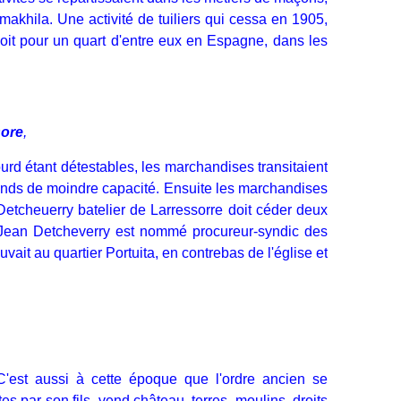
makhila. Une activité de tuiliers qui cessa en 1905,
soit pour un quart d'entre eux en Espagne, dans les
sore
,
d étant détestables, les marchandises transitaient
lands de moindre capacité. Ensuite les marchandises
Detcheuerry batelier de Larressorre doit céder deux
, Jean Detcheverry est nommé procureur-syndic des
ouvait au quartier Portuita, en contrebas de l'église et
C'est aussi à cette époque que l'ordre ancien se
tes par son fils, vend château, terres, moulins, droits