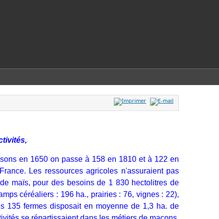
tivités,
isons en 1650 on passe à 158 en 1810 et à 122 en
a France. Les ressources agricoles n'assuraient pas
8 de maïs, pour des besoins de 1 830 hectolitres de
s céréaliers : 196 ha., prairies : 76, vignes : 22),
des 135 fermes disposait en moyenne de 1,3 ha. de
ctivités se répartissaient dans les métiers de maçons,