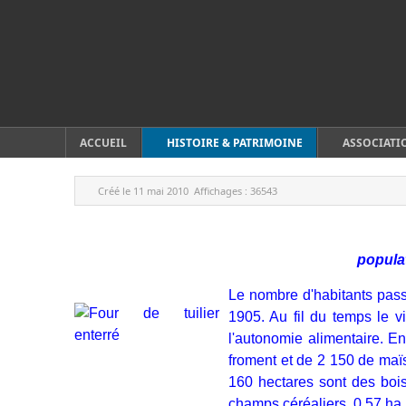
ACCUEIL
HISTOIRE & PATRIMOINE
ASSOCIATI
Créé le
11 mai 2010
Affichages :
36543
populat
Le nombre d'habitants pas
1905. Au fil du temps le v
l'autonomie alimentaire. E
froment et de 2 150 de maïs
160 hectares sont des boi
champs céréaliers, 0,57 ha. 