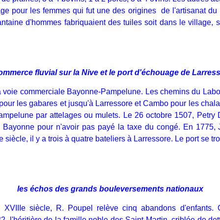
ge pour les femmes qui fut une des origines de l'artisanat du 
antaine d'hommes fabriquaient des tuiles soit dans le village, 
commerce fluvial sur la Nive et le port d'échouage de Larres
 la voie commerciale Bayonne-Pampelune. Les chemins du Labour
z pour les gabares et jusqu'à Larressore et Cambo pour les cha
Pampelune par attelages ou mulets. Le 26 octobre 1507, Petry 
 de Bayonne pour n'avoir pas payé la taxe du congé. En 1775
 siècle, il y a trois à quatre bateliers à Larressore. Le port se tr
les échos des grands bouleversements nationaux
 XVIIIe siècle, R. Poupel relève cinq abandons d'enfants. 
, l'héritière de la famille noble des Saint-Martin, criblée de det