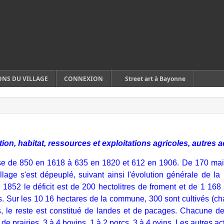
ONS DU VILLAGE
CONNEXION
Street art à Bayonne
ion, habitat, ressources et exploitations agricoles, autres ac
se de 850 en 1618 à 635 en 1820 et 612 en 1906. De 170 ma
illage s'est dépeuplé, suivant ainsi l'évolution générale de l
n 1852 le déficit est de 200 hectolitres de froment et de 1 16
. Sur les 10 16 hectares de la commune, 300 sont cultivés (champ
s, le reste est constitué de landes et de pacages. Chacune 
de prairies, 3 à 4 bovins, 1 à 2 porcs, 3 à 4 ovins. Les autres a