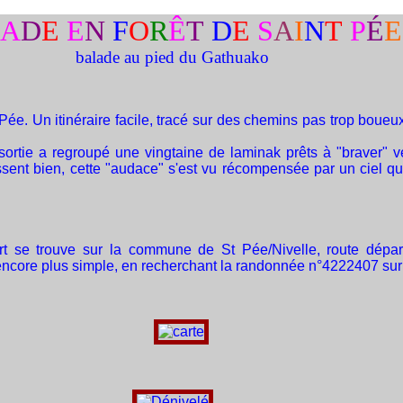
L
A
D
E
E
N
F
O
R
Ê
T
D
E
S
A
I
N
T
P
É
E
balade au pied du Gathuako
-Pée. Un itinéraire facile, tracé sur des chemins pas trop bou
sortie a regroupé une vingtaine de laminak prêts à "braver" v
sent bien, cette "audace" s'est vu récompensée par un ciel qui s
rt se trouve sur la commune de St Pée/Nivelle, route départ
core plus simple, en recherchant la randonnée n°4222407 sur