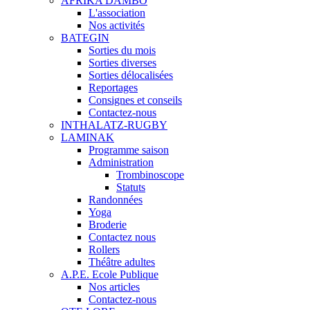
AFRIKA DAMBO
L'association
Nos activités
BATEGIN
Sorties du mois
Sorties diverses
Sorties délocalisées
Reportages
Consignes et conseils
Contactez-nous
INTHALATZ-RUGBY
LAMINAK
Programme saison
Administration
Trombinoscope
Statuts
Randonnées
Yoga
Broderie
Contactez nous
Rollers
Théâtre adultes
A.P.E. Ecole Publique
Nos articles
Contactez-nous