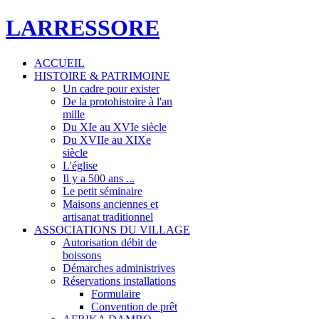
LARRESSORE
ACCUEIL
HISTOIRE & PATRIMOINE
Un cadre pour exister
De la protohistoire à l'an
mille
Du XIe au XVIe siècle
Du XVIIe au XIXe
siècle
L'église
Il y a 500 ans ...
Le petit séminaire
Maisons anciennes et
artisanat traditionnel
ASSOCIATIONS DU VILLAGE
Autorisation débit de
boissons
Démarches administrives
Réservations installations
Formulaire
Convention de prêt