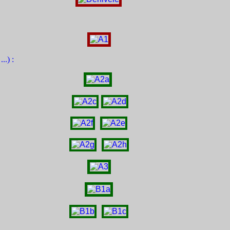
..) :