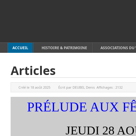
ACCUEIL
HISTOIRE & PATRIMOINE
ASSOCIATIONS DU 
Articles
Créé le
18 août 2025
Écrit par
DEUBEL Denis
Affichages :
2132
PRÉLUDE AUX F
JEUDI 28 A