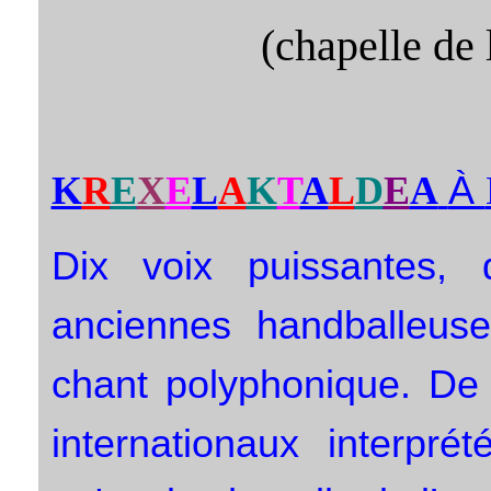
(chapelle de 
À
K
R
E
X
E
L
A
K
T
A
L
D
E
A
Dix voix puissantes, 
anciennes handballeus
chant polyphonique. De
internationaux interpré