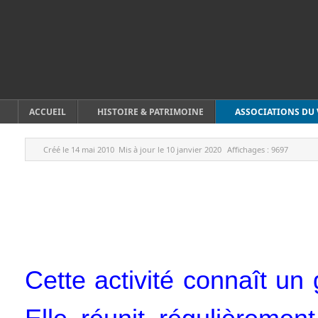
ACCUEIL
HISTOIRE & PATRIMOINE
ASSOCIATIONS DU 
Créé le
14 mai 2010
Mis à jour le
10 janvier 2020
Affichages :
9697
Cette activité connaît un