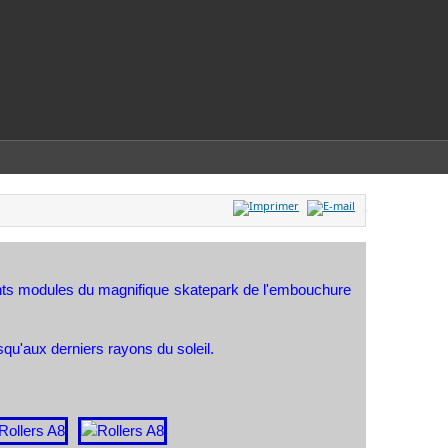
rents modules du magnifique skatepark de l'embouchure
usqu'aux derniers rayons du soleil.