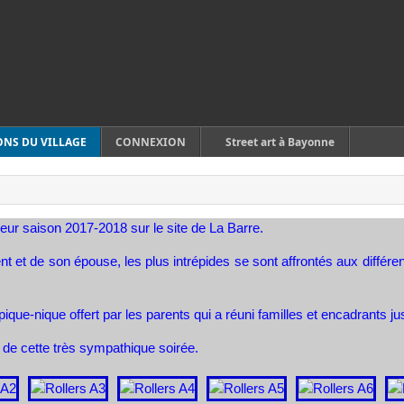
ONS DU VILLAGE
CONNEXION
Street art à Bayonne
leur saison 2017-2018 sur le site de La Barre.
nt et de son épouse, les plus intrépides se sont affrontés aux diffé
pique-nique offert par les parents qui a réuni familles et encadrants j
de cette très sympathique soirée.