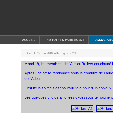
ACCUEIL
HISTOIRE & PATRIMOINE
ASSOCIATI
Créé le
22 juin 2018
Affichages :
7719
Mardi 19, les membres de l'Atelier Rollers ont clôturé 
Après une petite randonnée sous la conduite de Laure
de l'Adour.
Ensuite la soirée s'est poursuivie autour d'un copieux 
Les quelques photos affichées ci-dessous témoignent 