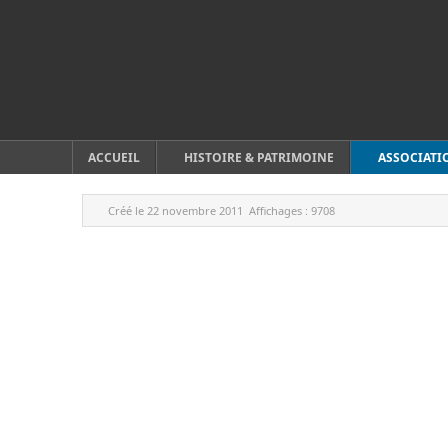
ACCUEIL
HISTOIRE & PATRIMOINE
ASSOCIATI
Créé le
22 novembre 2011
Affichages :
9708