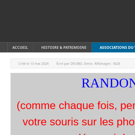
ACCUEIL
HISTOIRE & PATRIMOINE
ASSOCIATIONS DU 
Créé le
13 mai 2024
Écrit par
DEUBEL Denis
Affichages :
5626
RANDON
(comme chaque fois, pe
votre souris sur les p