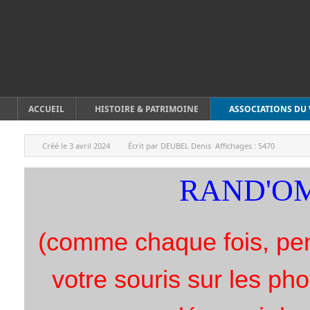
ACCUEIL
HISTOIRE & PATRIMOINE
ASSOCIATIONS DU 
Créé le
3 avril 2024
Écrit par
DEUBEL Denis
Affichages :
5470
RAND'OM
(comme chaque fois, pe
votre souris sur les p