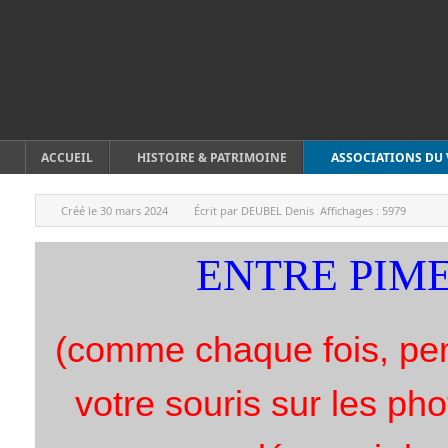
ACCUEIL
HISTOIRE & PATRIMOINE
ASSOCIATIONS DU 
Créé le
30 mars 2024
Écrit par
DEUBEL Denis
Affichages :
5979
ENTRE PIME
(comme chaque fois, pe
votre souris sur les p