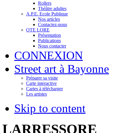
Rollers
Théâtre adultes
A.P.E. Ecole Publique
Nos articles
Contactez-nous
OTE LORE
Présentation
Publications
Nous contacter
CONNEXION
Street art à Bayonne
Préparer sa visite
Carte interactive
Cartes à télécharger
Les artistes
Skip to content
LARRESSORE