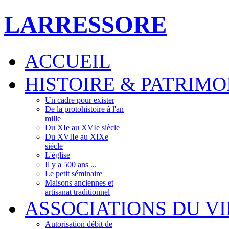
LARRESSORE
ACCUEIL
HISTOIRE & PATRIMO
Un cadre pour exister
De la protohistoire à l'an
mille
Du XIe au XVIe siècle
Du XVIIe au XIXe
siècle
L'église
Il y a 500 ans ...
Le petit séminaire
Maisons anciennes et
artisanat traditionnel
ASSOCIATIONS DU V
Autorisation débit de