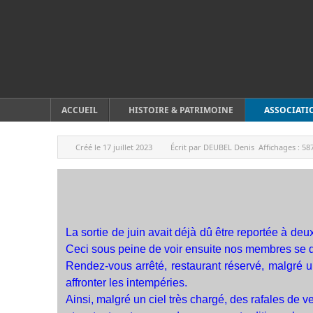
ACCUEIL
HISTOIRE & PATRIMOINE
ASSOCIATI
Créé le
17 juillet 2023
Écrit par
DEUBEL Denis
Affichages :
58
La sortie de juin avait déjà dû être reportée à deux
Ceci sous peine de voir ensuite nos membres se dis
Rendez-vous arrêté, restaurant réservé, malgré un
affronter les intempéries.
Ainsi, malgré un ciel très chargé, des rafales de v