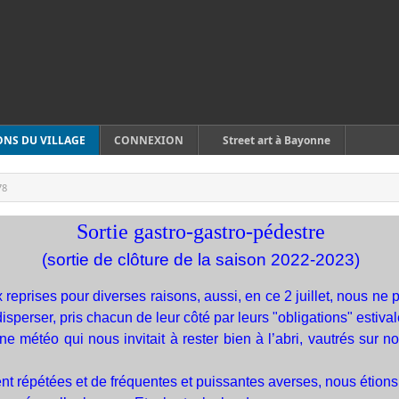
ONS DU VILLAGE
CONNEXION
Street art à Bayonne
78
Sortie gastro-gastro-pédestre
(sortie de clôture de la saison 2022-2023)
 reprises pour diverses raisons, aussi, en ce 2 juillet, nous ne po
perser, pris chacun de leur côté par leurs "obligations" estival
e météo qui nous invitait à rester bien à l’abri, vautrés sur 
ent répétées et de fréquentes et puissantes averses, nous étions 