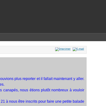
uvions plus reporter et il fallait maintenant y aller.
es.
nos canapés, nous étions plutôt nombreux à vouloir
21 à nous être inscrits pour faire une petite balade