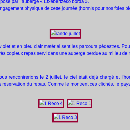
roposé par l’auberge « Etxebertzeko borda ».
'engagement physique de cette journée (hormis pour nos foies bie
iolet et en bleu clair matérialisent les parcours pédestres. Pou
rès copieux repas servi dans une auberge perdue au milieu de n
rencontrerions le 2 juillet, le ciel était déjà chargé et l'h
la réservation du repas. Comme le montrent ces clichés, le pay