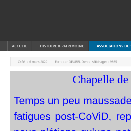
ACCUEIL
HISTOIRE & PATRIMOINE
ASSOCIATIONS DU 
Créé le
6 mars 2022
Écrit par
DEUBEL Denis
Affichages :
9865
Chapelle de
Temps un peu maussade, 
fatigues post-CoViD, rep