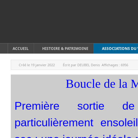
ACCUEIL
HISTOIRE & PATRIMOINE
ASSOCIATIONS DU 
Créé le
19 janvier 2022
Écrit par
DEUBEL Denis
Affichages :
6956
Boucle de la 
Première sortie de
particulièrement ensole