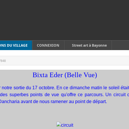
ONS DU VILLAGE
CONNEXION
Street art à Bayonne
7848
Bixta Eder (Belle Vue)
notre sortie du 17 octobre. En ce dimanche matin le soleil étai
 des superbes points de vue qu'offre ce parcours. Un circuit 
 Dancharia avant de nous ramener au point de départ.