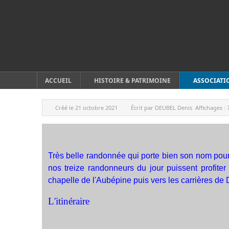
ACCUEIL
HISTOIRE & PATRIMOINE
ASSOCIATI
Créé le
21 octobre 2021
Écrit par
DEUBEL Denis
Affichages :
Très belle randonnée qui porte bien son nom pour 
nos treize randonneurs du jour puissent profiter
chapelle de l'Aubépine puis vers les carrières de
L'itinéraire