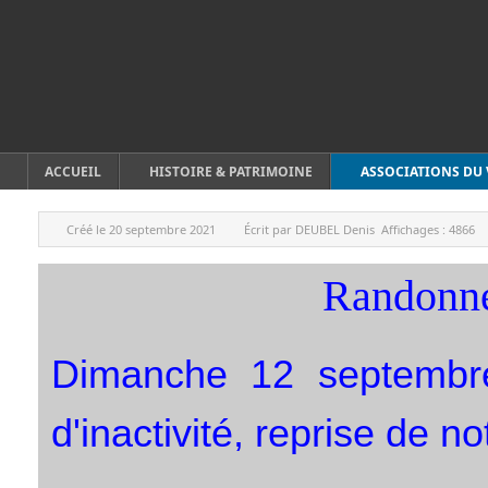
ACCUEIL
HISTOIRE & PATRIMOINE
ASSOCIATIONS DU 
Créé le
20 septembre 2021
Écrit par
DEUBEL Denis
Affichages :
4866
Randonn
Dimanche 12 septembr
d'inactivité, reprise de n