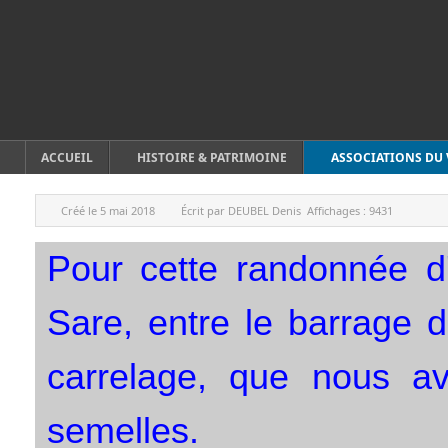
ACCUEIL
HISTOIRE & PATRIMOINE
ASSOCIATIONS DU 
Créé le
5 mai 2018
Écrit par
DEUBEL Denis
Affichages :
9431
Pour cette randonnée d'
Sare, entre le barrage 
carrelage, que nous av
semelles.