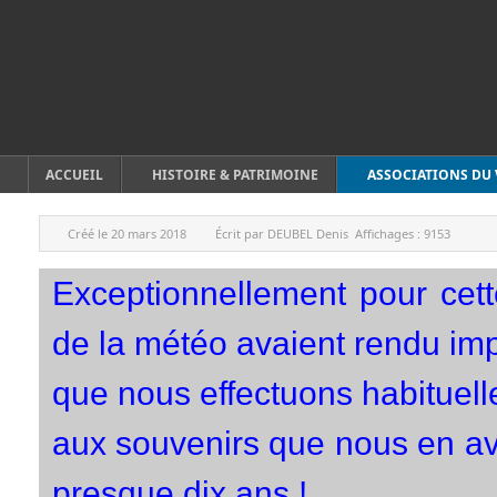
ACCUEIL
HISTOIRE & PATRIMOINE
ASSOCIATIONS DU 
Créé le
20 mars 2018
Écrit par
DEUBEL Denis
Affichages :
9153
Exceptionnellement pour cet
de la météo avaient rendu im
que nous effectuons habituel
aux souvenirs que nous en avi
presque dix ans !