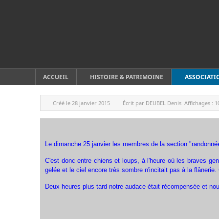
ACCUEIL
HISTOIRE & PATRIMOINE
ASSOCIATI
Créé le
28 janvier 2015
Écrit par
DEUBEL Denis
Affichages :
1
Le dimanche 25 janvier les membres de la section "randonnées
C'est donc entre chiens et loups, à l'heure où les braves gen
gelée et le ciel encore très sombre n'incitait pas à la flâner
Deux heures plus tard notre audace était récompensée et nous ar