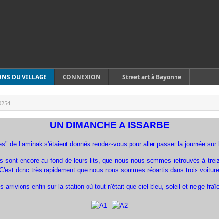
ONS DU VILLAGE
CONNEXION
Street art à Bayonne
0254
UN DIMANCHE A ISSARBE
" de Laminak s'étaient donnés rendez-vous pour aller passer la journée sur l
s sont encore au fond de leurs lits, que nous nous sommes retrouvés à treize
ie. C'est donc très rapidement que nous nous sommes répartis dans trois voiture
rivions enfin sur la station où tout n'était que ciel bleu, soleil et neige fraî