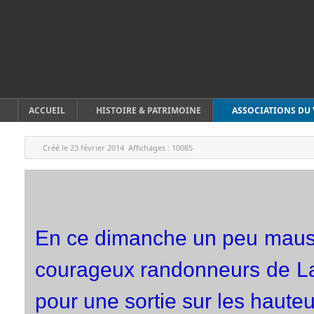
ACCUEIL
HISTOIRE & PATRIMOINE
ASSOCIATIONS DU 
Créé le
23 février 2014
Affichages :
10085
En ce dimanche un peu mauss
courageux
randonneurs de L
pour une sortie sur les haute