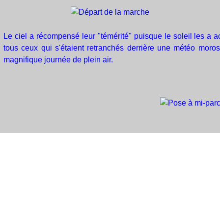
Le ciel a récompensé leur "témérité" puisque le soleil les a 
tous ceux qui s'étaient retranchés derrière une météo moros
magnifique journée de plein air.