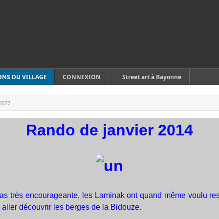
ONS DU VILLAGE
CONNEXION
Street art à Bayonne
0027
Rando de janvier 2014
 pas très encourageante, les Laminak ont quand même voulu re
 aller découvrir les berges de la Bidouze.