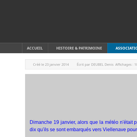
ACCUEIL
HISTOIRE & PATRIMOINE
ASSOCIATI
Créé le
23 janvier 2014
Écrit par
DEUBEL Denis
Affichages :
1
Dimanche 19 janvier, alors que la météo n'était
dix qu'ils se sont embarqués vers Viellenave pour