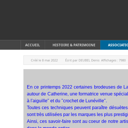
ACCUEIL
HISTOIRE & PATRIMOINE
ASSOCIATI
Créé le
8 mai 2022
Écrit par
DEUBEL Denis
Affichages :
7980
En ce printemps 2022 certaines brodeuses de Lam
autour de Catherine, une formatrice venue spéciale
à l'aiguille" et du "crochet de Lunéville".
Toutes ces techniques peuvent paraître désuètes 
sont très utilisées par les marques les plus presti
Ainsi, ces savoir-faire sont au coeur de notre arti