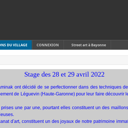
ONS DU VILLAGE
CONNEXION
Street art à Bayonne
Stage des 28 et 29 avril 2022
inak ont décidé de se perfectionner dans des techniques de 
ment de Léguevin (Haute-Garonne) pour leur faire découvrir les 
prises une par une, pourtant elles constituent un des maillons
gieuses.
sanat d'art, constituent un des joyaux de notre patrimoine immaté