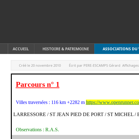
ACCUEIL
HISTOIRE & PATRIMOINE
ASSOCIATIONS DU 
Créé le
20 novembre 2010
Écrit par
PERE-ESCAMPS Gérard
Affichages
Parcours n° 1
Villes traversées : 116 km +2282 m
https://www.openrunner.c
LARRESSORE / ST JEAN PIED DE PORT / ST MICHEL 
Observations : R.A.S.