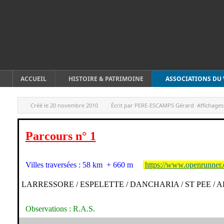
ACCUEIL
HISTOIRE & PATRIMOINE
ASSOCIATIONS DU 
Créé le
20 novembre 2010
Écrit par
PERE-ESCAMPS Gérard
Affichages
Parcours n° 1
Villes traversées : 58 km + 660 m
https://www.openrunner
LARRESSORE / ESPELETTE / DANCHARIA / ST PEE /
Observations : R.A.S.