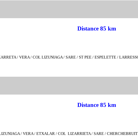
Distance 85 km
LIZARRETA
/ VERA / COL LIZUNIAGA / SARE / ST PEE / ESPELETTE / LARRES
Distance 85 km
LIZUNIAGA /
VERA / ETXALAR / COL LIZARRIETA / SARE / CHERCHEBRUIT 