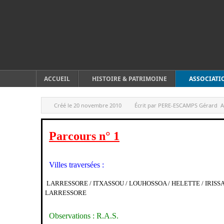
ACCUEIL
HISTOIRE & PATRIMOINE
ASSOCIATI
Créé le
20 novembre 2010
Écrit par
PERE-ESCAMPS Gérard
A
Parcours n° 1
Villes traversées :
LARRESSORE / ITXASSOU / LOUHOSSOA / HELETTE / IRISSAR
LARRESSORE
Observations : R.A.S.