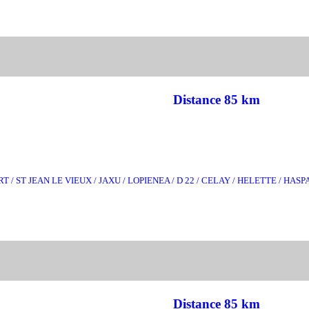
Distance 85 km
 / ST JEAN LE VIEUX / JAXU / LOPIENEA / D 22 / CELAY / HELETTE / H
Distance 85 km