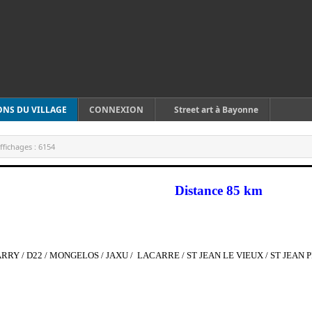
ONS DU VILLAGE
CONNEXION
Street art à Bayonne
ffichages :
6154
Distance 85 km
RY / D22 / MONGELOS / JAXU / LACARRE / ST JEAN LE VIEUX / ST JEAN P