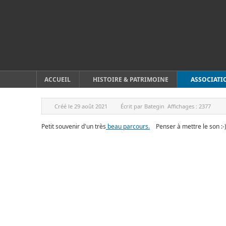
ACCUEIL
HISTOIRE & PATRIMOINE
ASSOCIATI
Créé le
29 août 2021
Écrit par
Bategin
Affichages :
2377
Petit souvenir d'un très
beau parcours.
Penser à mettre le son :-