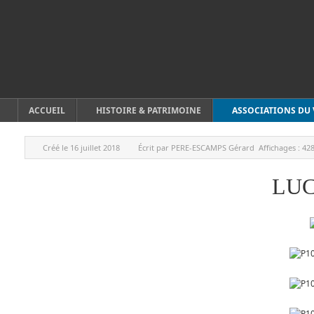
ACCUEIL
HISTOIRE & PATRIMOINE
ASSOCIATIONS DU 
Créé le
16 juillet 2018
Écrit par
PERE-ESCAMPS Gérard
Affichages :
42
LUC