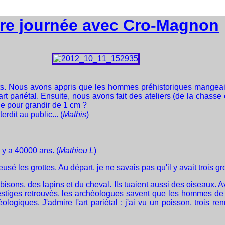
re journée avec Cro-Magnon
urits. Nous avons appris que les hommes préhistoriques mang
rt pariétal. Ensuite, nous avons fait des ateliers (de la chasse
cle pour grandir de 1 cm ?
erdit au public... (
Mathis
)
 y a 40000 ans. (
Mathieu L
)
usé les grottes. Au départ, je ne savais pas qu'il y avait trois gr
ns, des lapins et du cheval. Ils tuaient aussi des oiseaux. Av
 vestiges retrouvés, les archéologues savent que les hommes d
ogiques. J'admire l'art pariétal : j'ai vu un poisson, trois r