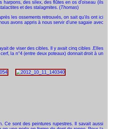
 harpons, des silex, des flûtes en os d'oiseau (ils
alactites et des stalagmites. (
Thomas
)
près les ossements retrouvés, on sait qu'ils ont ici
nous avons appris à nous servir d'une sagaie avec
e viser des cibles. Il y avait cinq cibles .Elles
cerf, la n°4 (entre deux poteaux) donnait droit à un
. Ce sont des peintures rupestres. Il savait aussi
e en une perle en forme de dent de renne. Pour la