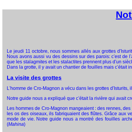
Not
Le jeudi 11 octobre, nous sommes allés aux grottes d'Ist
Nous avons aussi vu des dessins sur des parois: c'est de l'a
que les stalagmites et les stalactites prennent plus d'un siè
Dans la grotte, il y avait un chantier de fouilles mais c'était int
La visite des grottes
L'homme de Cro-Magnon a vécu dans les grottes d'Isturits, il
Notre guide nous a expliqué que c'était la rivière qui avait cre
Les hommes de Cro-Magnon mangeaient : des rennes, des biso
les os des oiseaux, ils fabriquaient des flûtes. Grâce aux
mode de vie. Notre guide nous a montré des fouilles archéol
(
Mahina
)