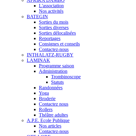
AFRIKA DAMBO
L'association
Nos activités
BATEGIN
Sorties du mois
Sorties diverses
Sorties délocalisées
Reportages
Consignes et conseils
Contactez-nous
INTHALATZ-RUGBY
LAMINAK
Programme saison
Administration
Trombinoscope
Statuts
Randonnées
Yoga
Broderie
Contactez nous
Rollers
Théâtre adultes
A.P.E. Ecole Publique
Nos articles
Contactez-nous