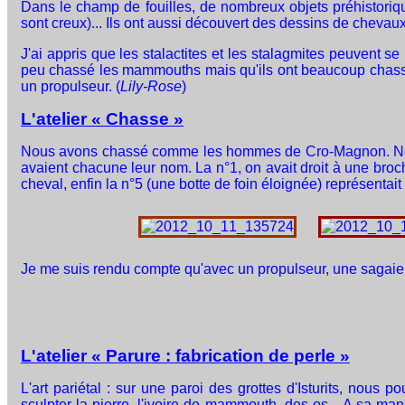
Dans le champ de fouilles, de nombreux objets préhistorique
sont creux)... Ils ont aussi découvert des dessins de chevaux
J'ai appris que les stalactites et les stalagmites peuvent se
peu chassé les mammouths mais qu'ils ont beaucoup chassé 
un propulseur. (
Lily-Rose
)
L'atelier « Chasse »
Nous avons chassé comme les hommes de Cro-Magnon. Nous ét
avaient chacune leur nom. La n°1, on avait droit à une broche
cheval, enfin la n°5 (une botte de foin éloignée) représentait 
Je me suis rendu compte qu'avec un propulseur, une sagaie a
L'atelier « Parure : fabrication de perle »
L'art pariétal : sur une paroi des grottes d'Isturits, nou
sculpter la pierre, l'ivoire de mammouth, des os... A sa 