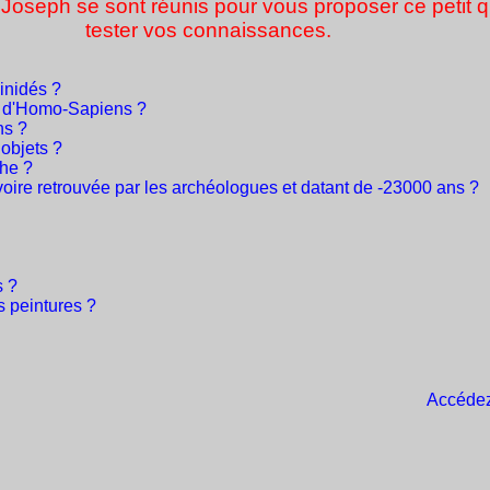
et Joseph se sont réunis pour vous proposer ce petit 
tester vos connaissances.
inidés ?
s d'Homo-Sapiens ?
ns ?
 objets ?
che ?
voire retrouvée par les archéologues et datant de -23000 ans ?
s ?
es peintures ?
Accédez 