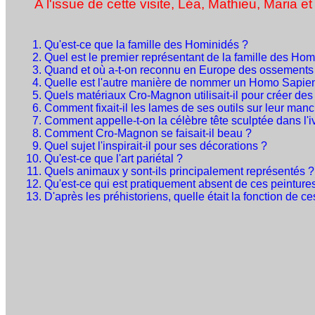
A l'issue de cette visite, Léa, Mathieu, Maria 
Qu'est-ce que la famille des Hominidés ?
Quel est le premier représentant de la famille des Hom
Quand et où a-t-on reconnu en Europe des ossement
Quelle est l'autre manière de nommer un Homo Sapie
Quels matériaux Cro-Magnon utilisait-il pour créer des
Comment fixait-il les lames de ses outils sur leur man
Comment appelle-t-on la célèbre tête sculptée dans l'i
Comment Cro-Magnon se faisait-il beau ?
Quel sujet l'inspirait-il pour ses décorations ?
Qu'est-ce que l'art pariétal ?
Quels animaux y sont-ils principalement représentés ?
Qu'est-ce qui est pratiquement absent de ces peinture
D'après les préhistoriens, quelle était la fonction de c