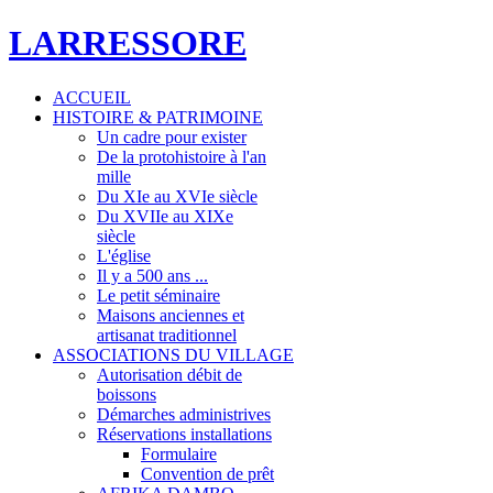
LARRESSORE
ACCUEIL
HISTOIRE & PATRIMOINE
Un cadre pour exister
De la protohistoire à l'an
mille
Du XIe au XVIe siècle
Du XVIIe au XIXe
siècle
L'église
Il y a 500 ans ...
Le petit séminaire
Maisons anciennes et
artisanat traditionnel
ASSOCIATIONS DU VILLAGE
Autorisation débit de
boissons
Démarches administrives
Réservations installations
Formulaire
Convention de prêt