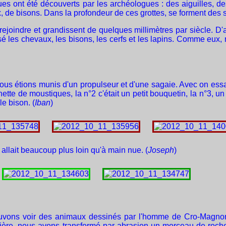
s ont été découverts par les archéologues : des aiguilles, des
, de bisons. Dans la profondeur de ces grottes, se forment des st
 rejoindre et grandissent de quelques millimètres par siècle. D'a
les chevaux, les bisons, les cerfs et les lapins. Comme eux, 
ions munis d'un propulseur et d'une sagaie. Avec on essayait d
tte de moustiques, la n°2 c'était un petit bouquetin, la n°3, un 
le bison. (
Iban
)
llait beaucoup plus loin qu'à main nue. (
Joseph
)
s pouvons voir des animaux dessinés par l'homme de Cro-Magnon
manière, nous avons transformé par abrasion un morceau de roch