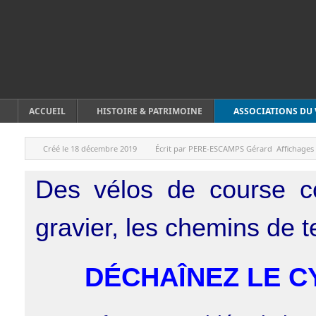
ACCUEIL
HISTOIRE & PATRIMOINE
ASSOCIATIONS DU 
Créé le
18 décembre 2019
Écrit par
PERE-ESCAMPS Gérard
Affichages
Des vélos de course co
gravier, les chemins de t
DÉCHAÎNEZ LE C