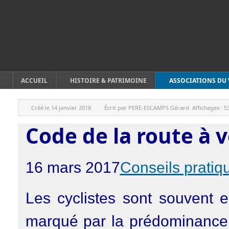
ACCUEIL
HISTOIRE & PATRIMOINE
ASSOCIATIONS DU 
Créé le
14 janvier 2018
Écrit par
PERE-ESCAMPS Gérard
Affichages :
5
Code de la route à vé
16 mars 2017
Conseils pratiq
Les cyclistes sont souvent e
marqué par la prédominance d