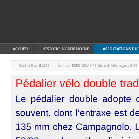
ACCUEIL
HISTOIRE & PATRIMOINE
ASSOCIATIONS DU 
Créé le
5 avril 2016
Écrit par
PERE-ESCAMPS Gérard
Affichages :
6405
Pédalier vélo double tradi
Le pédalier double adopte 
souvent, dont l’entraxe est
135 mm chez Campagnolo. Le