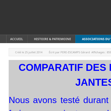
ACCUEIL
HISTOIRE & PATRIMOINE
ASSOCIATIONS DU 
Créé le
25 juillet 2014
Écrit par
PERE-ESCAMPS Gérard
Affichages :
85
COMPARATIF DES 
JANTE
Nous avons testé durant 