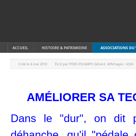
ACCUEIL
HISTOIRE & PATRIMOINE
ASSOCIATIONS DU 
Créé le
4 mai 2010
Écrit par
PERE-ESCAMPS Gérard
Affichages :
6324
AMÉLIORER SA TE
Dans le "dur", on dit 
déhanche, qu'il "pédale 