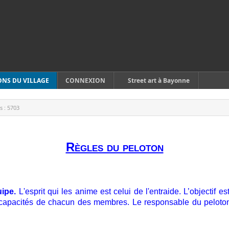
ONS DU VILLAGE
CONNEXION
Street art à Bayonne
s :
5703
Règles du peloton
ipe.
L'esprit qui les anime est celui de l'entraide. L’objectif e
s capacités de chacun des membres. Le responsable du peloto