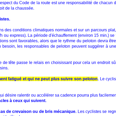
espect du Code de la route est une responsabilité de chacun d
roit de la chaussée.
istes.
 des conditions climatiques normales et sur un parcours plat, 
 ou express). La période d'échauffement (environ 15 min.) se fa
ns sont favorables, alors que le rythme du peloton devra être ra
 besoin, les responsables de peloton peuvent suggérer à une
e de tête passe le relais en choisissant pour cela un endroit sû
sins.
ment fatigué et qui ne peut plus suivre son peloton
.
Le cyclis
 qui désire ralentir ou accélérer sa cadence pourra plus facilem
les à ceux qui suivent.
as de crevaison ou de bris mécanique.
Les cyclistes se regr