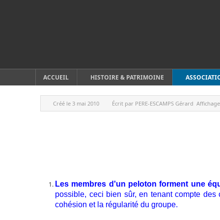
ACCUEIL
HISTOIRE & PATRIMOINE
ASSOCIATI
Créé le
3 mai 2010
Écrit par
PERE-ESCAMPS Gérard
Affichage
Les membres d'un peloton forment une équ
possible, ceci bien sûr, en tenant compte de
cohésion et la régularité du groupe.