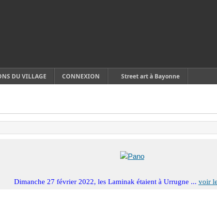
ONS DU VILLAGE
CONNEXION
Street art à Bayonne
Dimanche 27 février 2022, les Laminak étaient à Urrugne ...
voir l