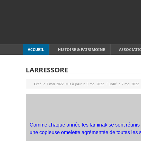
ACCUEIL
HISTOIRE & PATRIMOINE
ASSOCIATI
LARRESSORE
Créé le
7 mai 2022
Mis à jour le
9 mai 2022
Publié le
7 mai 2022
Comme chaque année les laminak se sont réunis en 
une copieuse omelette agrémentée de toutes les sa