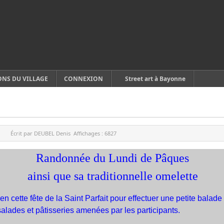
ONS DU VILLAGE
CONNEXION
Street art à Bayonne
Écrit par
DEUBEL Denis
Affichages :
6827
Randonnée du Lundi de Pâques
ainsi que sa
traditionnelle
omelette
cette fête de la Saint Parfait pour effectuer une petite balade
lades et pâtisseries amenées par les participants.