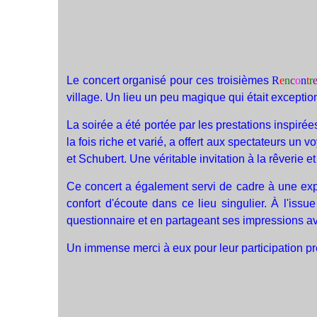
Le concert organisé pour ces troisièmes
R
e
n
c
o
n
t
r
village. Un lieu un peu magique qui était exceptio
La soirée a été portée par les prestations inspirées
la fois riche et varié, a offert aux spectateurs u
et Schubert. Une véritable invitation à la rêverie
Ce concert a également servi de cadre à une exp
confort d'écoute dans ce lieu singulier. À l'iss
questionnaire et en partageant ses impressions av
Un immense merci à eux pour leur participation pr