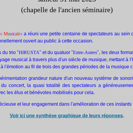
(chapelle de l'ancien séminaire)
e
s
M
u
s
i
c
a
l
e
s
a réuni une petite centaine de spectateurs au sein d
nnellement ouvert au public à cette occasion.
 du trio "
HIRUSTA
" et du quatuor "
Entre-Autres
", les deux forma
n voyage musical à travers plus d'un siècle de musique, mettant 
 et à l'émotion au fil de trois des grandes périodes de la musiq
érimentation grandeur nature d'un nouveau système de sonoris
ue du concert, la quasi totalité des spectateurs a généreuseme
ec les élus et bénévoles mobilisés pour cela.
écieuse et leur engagement dans l'amélioration de ces instants
Voir ici une synthèse graphique de leurs réponses
.