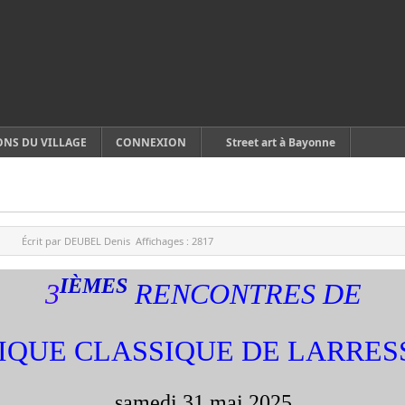
ONS DU VILLAGE
CONNEXION
Street art à Bayonne
Écrit par
DEUBEL Denis
Affichages :
2817
IÈMES
3
RENCONTRES DE
IQUE CLASSIQUE DE LARRES
samedi 31 mai 2025