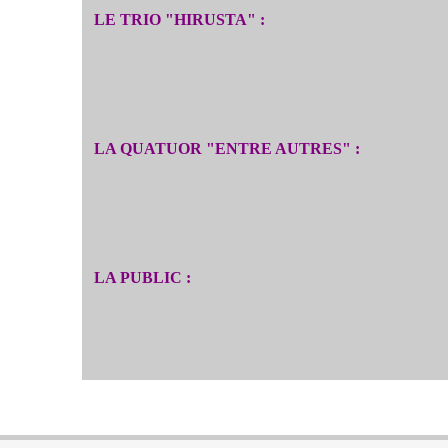
LE TRIO "HIRUSTA" :
LA QUATUOR "ENTRE AUTRES" :
LA PUBLIC :